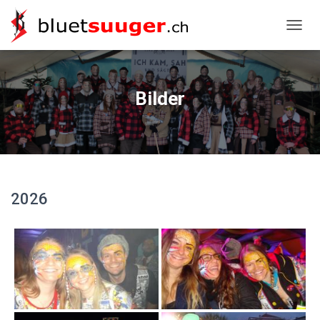
NAVIG
Bilder
2026