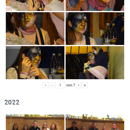
«
‹
von
7
›
»
2022