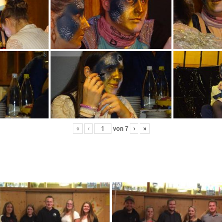
«
‹
von
7
›
»