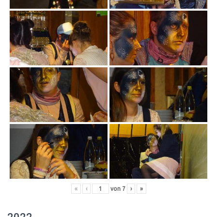
«
‹
von
7
›
»