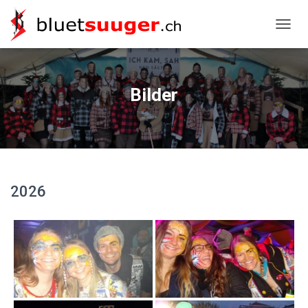
NAVIG
Bilder
2026