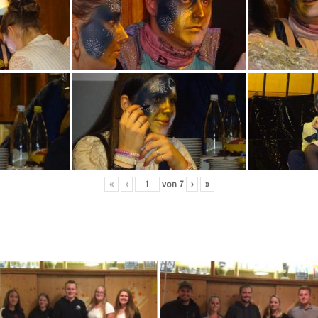
«
‹
von
7
›
»