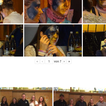
«
‹
von
7
›
»