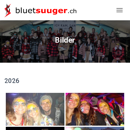
NAVIG
Bilder
2026