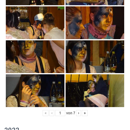
«
‹
von
7
›
»