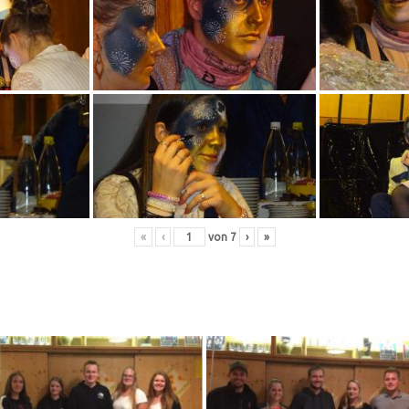
«
‹
von
7
›
»