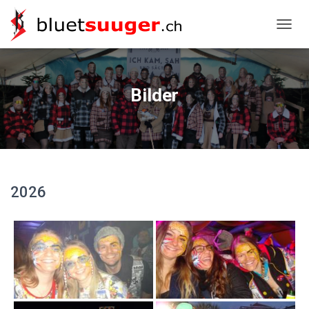
NAVIG
Bilder
2026