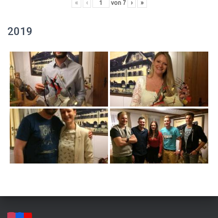
«
‹
von
7
›
»
2019