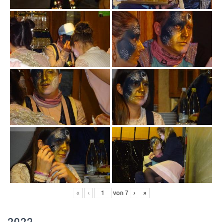
«
‹
von
7
›
»