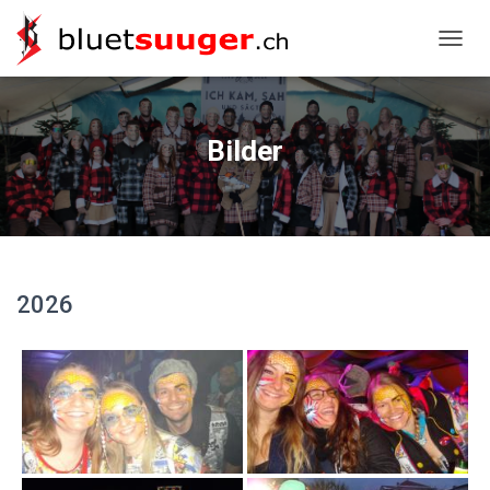
NAVIG
Bilder
2026