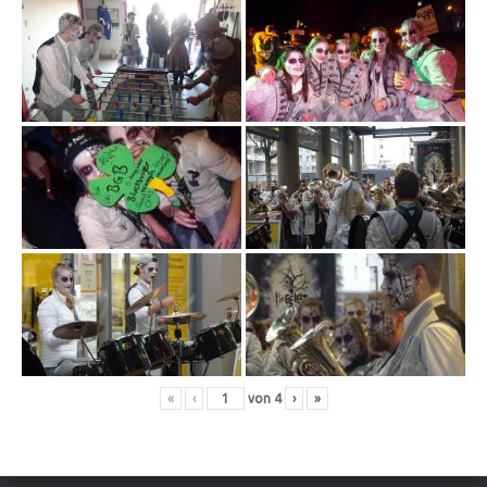
«
‹
von
4
›
»