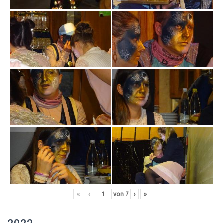
«
‹
von
7
›
»