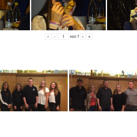
«
‹
von
7
›
»