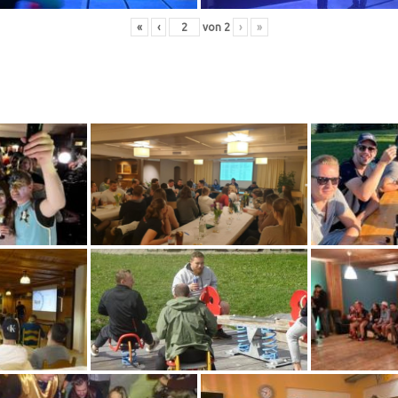
«
‹
von
2
›
»