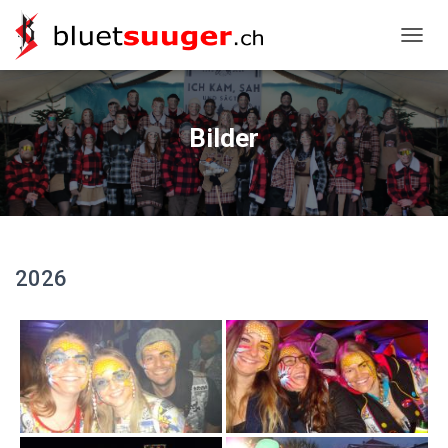
NAVIG
Bilder
2026