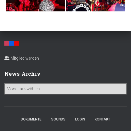
Mitglied werden
News-Archiv
N
e
w
s
-
A
DOKUMENTE
SOUNDS
LOGIN
KONTAKT
r