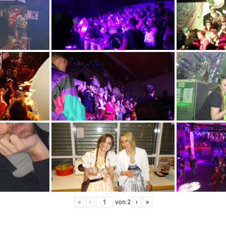
«
‹
von
2
›
»