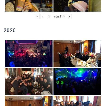
«
‹
von
7
›
»
2020