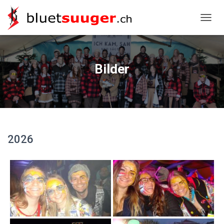
NAVIG
Bilder
2026