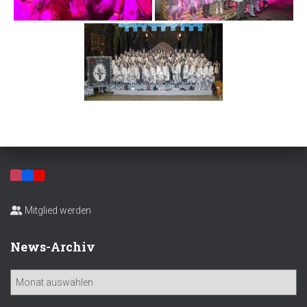
Mitglied werden
News-Archiv
N
e
w