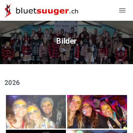
NAVIG
Bilder
2026