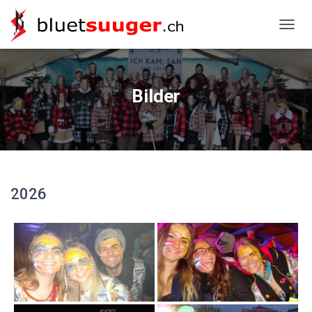
NAVIG
Bilder
2026