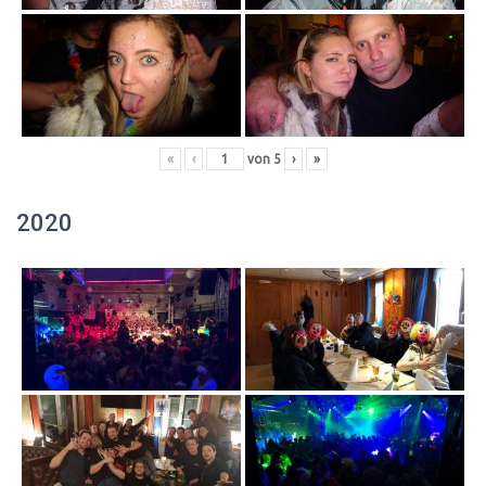
«
‹
von
5
›
»
2020