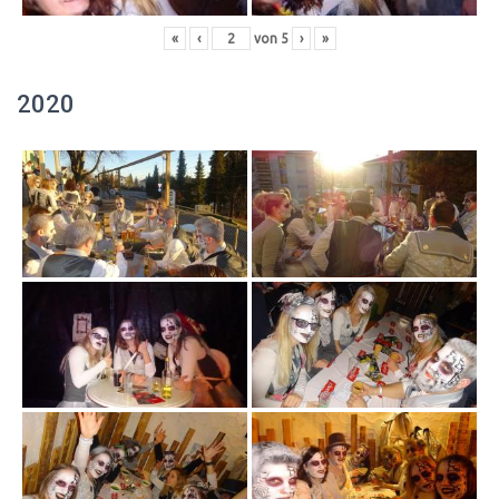
«
‹
von
5
›
»
2020