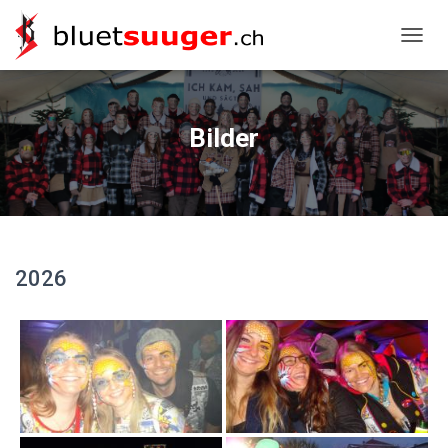
NAVIG
Bilder
2026