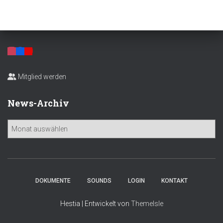
Mitglied werden
News-Archiv
N
e
w
s
-
A
DOKUMENTE
SOUNDS
LOGIN
KONTAKT
r
c
Hestia | Entwickelt von
ThemeIsle
h