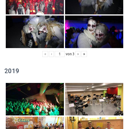
«
‹
von
3
›
»
2019