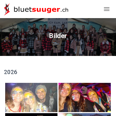
NAVIG
Bilder
2026