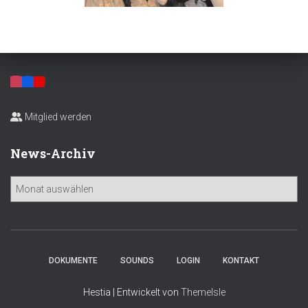
Mitglied werden
News-Archiv
N
e
w
s
-
A
DOKUMENTE
SOUNDS
LOGIN
KONTAKT
r
c
Hestia | Entwickelt von
ThemeIsle
h