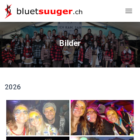
NAVIG
Bilder
2026