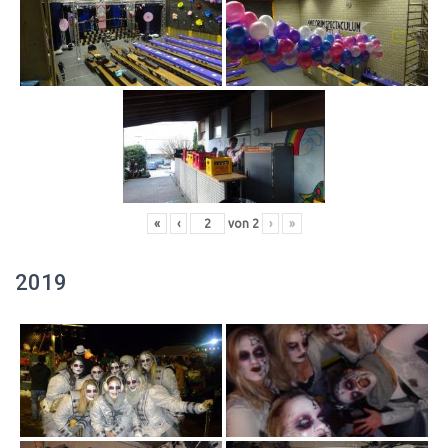
«
‹
von
2
›
»
2019