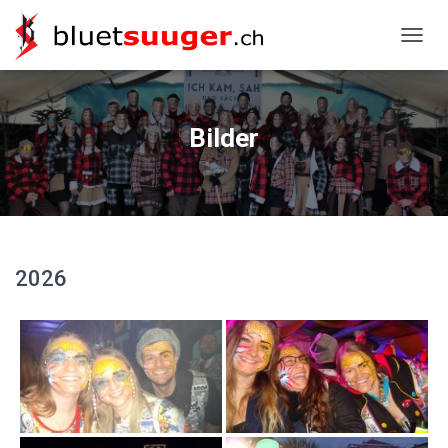
NAVIG
Bilder
2026