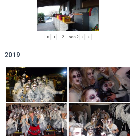
«
‹
von
2
›
»
2019