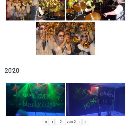
2020
«
‹
von
2
›
»