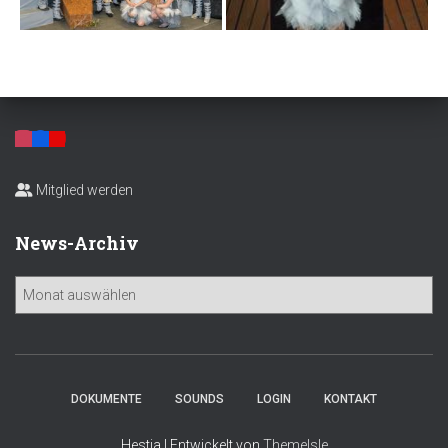
Mitglied werden
News-Archiv
N
e
w
s
-
A
DOKUMENTE
SOUNDS
LOGIN
KONTAKT
r
c
Hestia | Entwickelt von
ThemeIsle