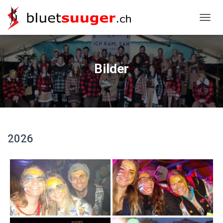
NAVIG
Bilder
2026