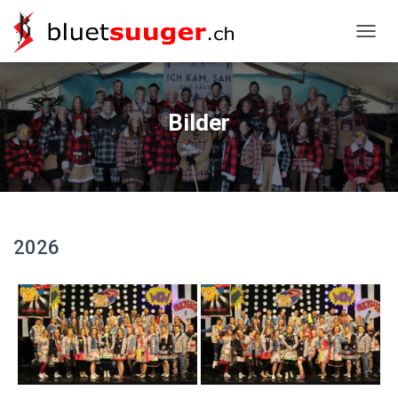
NAVIG
Bilder
2026