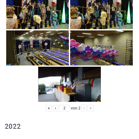
«
‹
von
2
›
»
2022