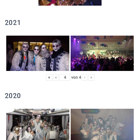
2021
«
‹
von
4
›
»
2020