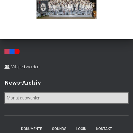
Mitglied werden
News-Archiv
N
e
w
s
-
A
DOKUMENTE
SOUNDS
LOGIN
KONTAKT