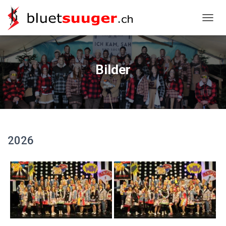
NAVIG
Bilder
2026