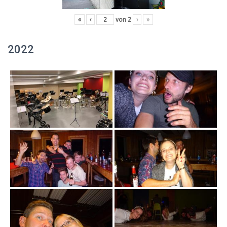
«
‹
von
2
›
»
2022