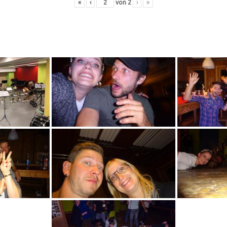
«
‹
von
2
›
»