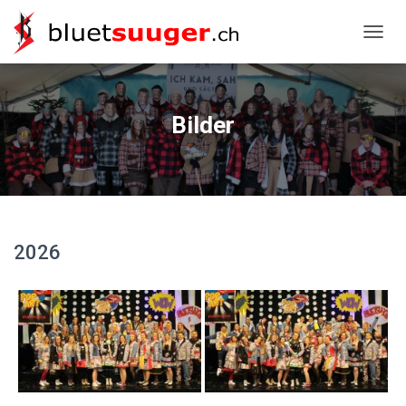
NAVIG
Bilder
2026