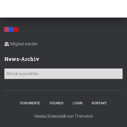
Mitglied werden
News-Archiv
N
e
w
s
-
A
DOKUMENTE
SOUNDS
LOGIN
KONTAKT
r
c
Hestia | Entwickelt von
ThemeIsle
h