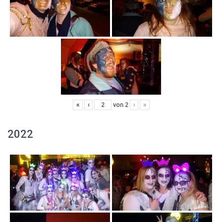
«
‹
von
2
›
»
2022