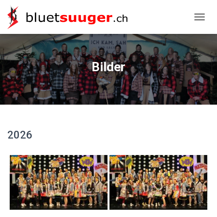
NAVIG
Bilder
2026