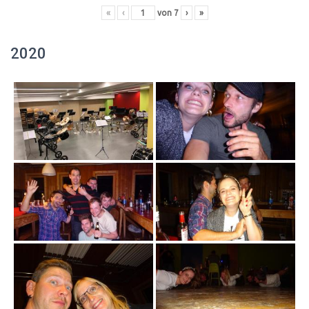
«
‹
von
7
›
»
2020