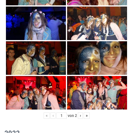
«
‹
von
2
›
»