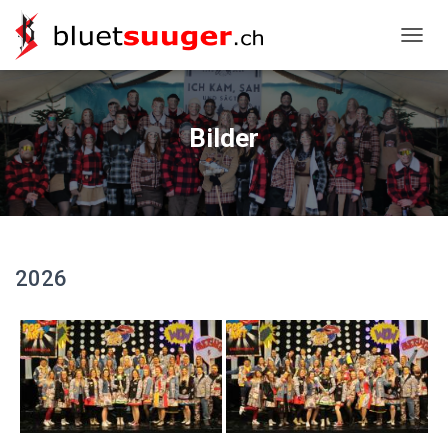
NAVIG
Bilder
2026