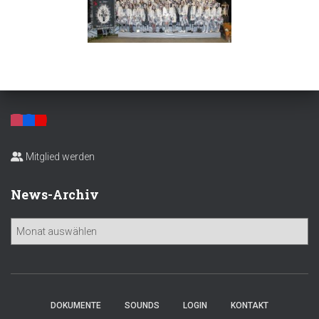
Mitglied werden
News-Archiv
N
e
w
s
-
A
DOKUMENTE
SOUNDS
LOGIN
KONTAKT