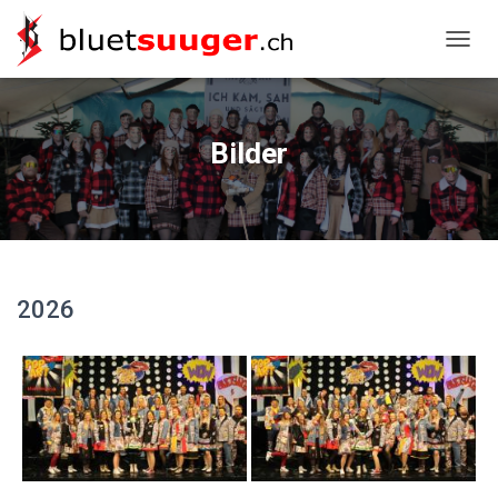
NAVIG
Bilder
2026