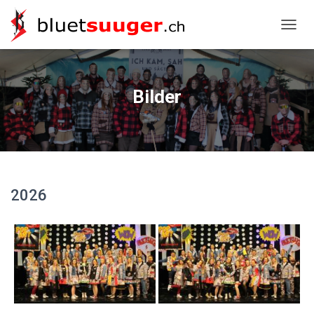
NAVIG
Bilder
2026