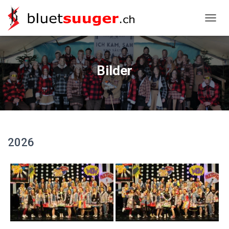
NAVIG
Bilder
2026