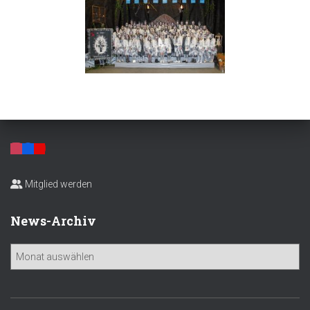
Mitglied werden
News-Archiv
N
e
w
s