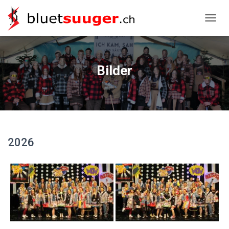
NAVIG
Bilder
2026