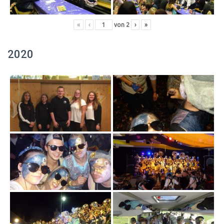
«
‹
von
2
›
»
2020