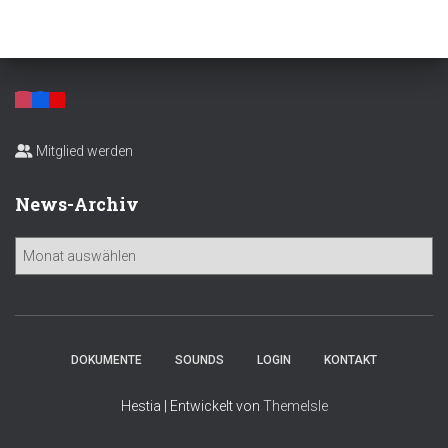
Mitglied werden
News-Archiv
N
e
w
s
-
A
DOKUMENTE
SOUNDS
LOGIN
KONTAKT
r
c
Hestia | Entwickelt von
ThemeIsle
h
i