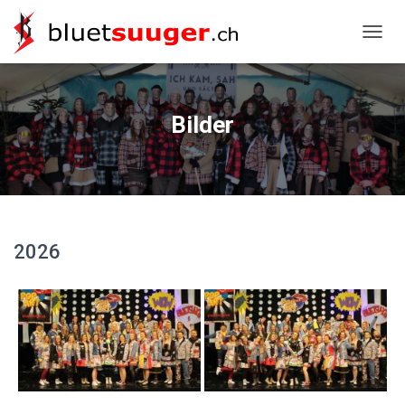
NAVIG
Bilder
2026