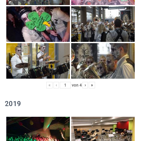
«
‹
von
4
›
»
2019