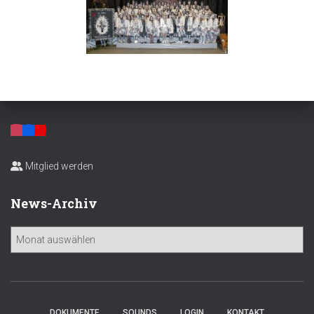
Mitglied werden
News-Archiv
N
e
w
s
-
A
DOKUMENTE
SOUNDS
LOGIN
KONTAKT