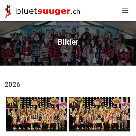
NAVIG
Bilder
2026