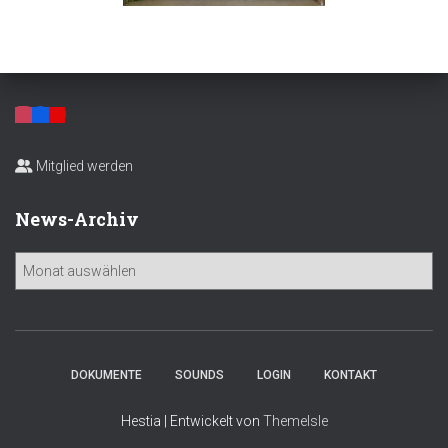
Mitglied werden
News-Archiv
N
e
w
s
-
A
DOKUMENTE
SOUNDS
LOGIN
KONTAKT
r
c
Hestia | Entwickelt von
ThemeIsle
h