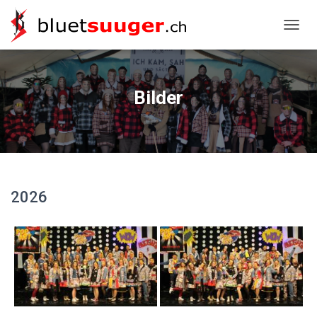
NAVIG
Bilder
2026