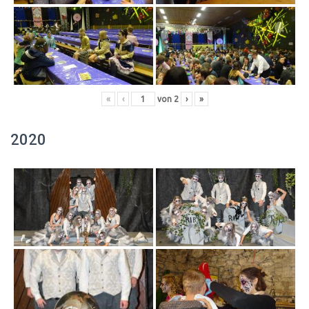
«
‹
von
2
›
»
2020