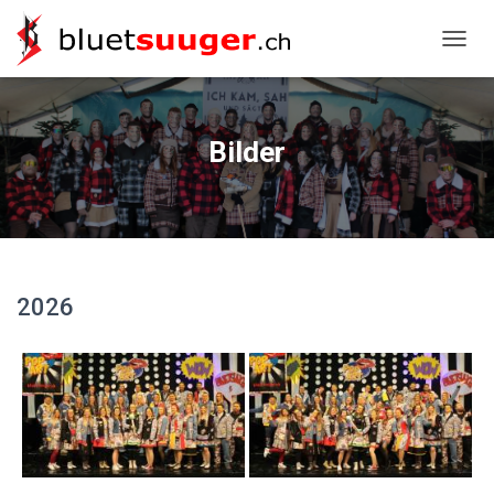
NAVIG
Bilder
2026