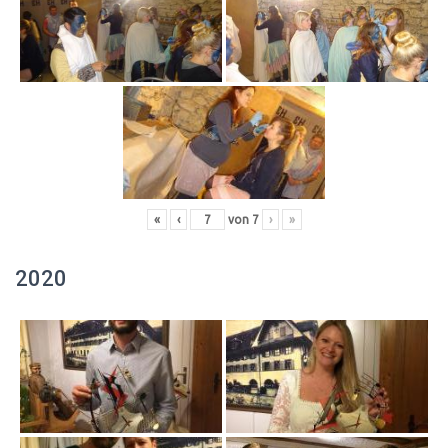
«
‹
von
7
›
»
2020