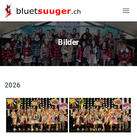
NAVIG
Bilder
2026