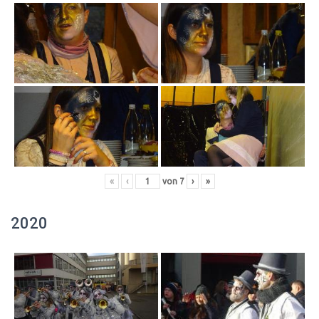
«
‹
von
7
›
»
2020