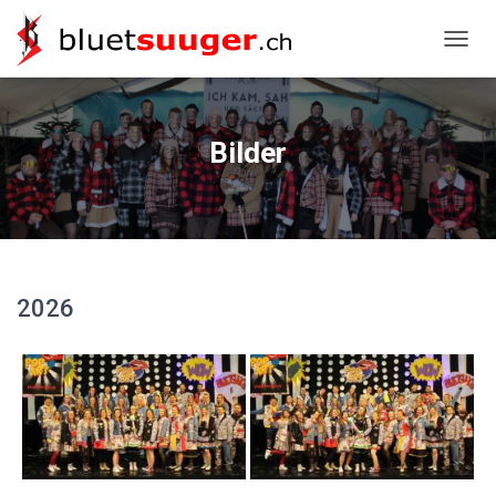
NAVIG
Bilder
2026