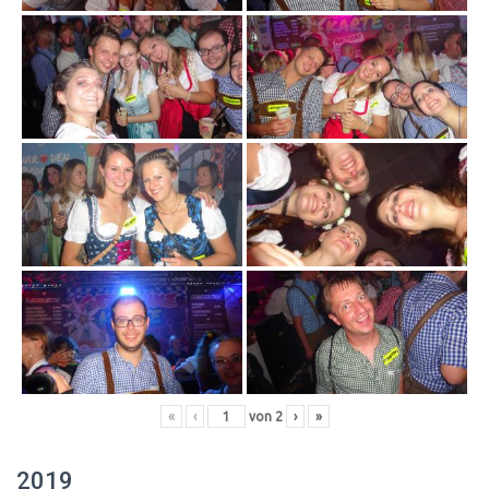
«
‹
von
2
›
»
2019