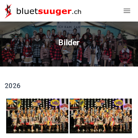
NAVIG
Bilder
2026