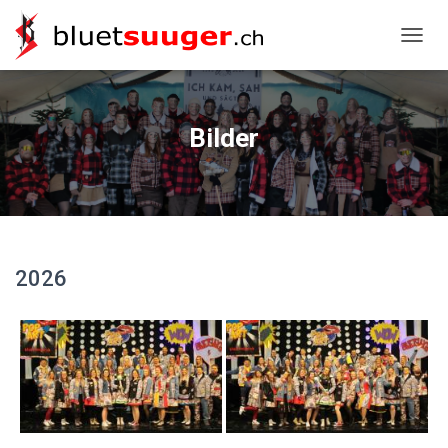
NAVIG
Bilder
2026