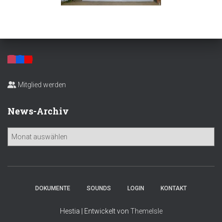
Mitglied werden
News-Archiv
N
e
w
s
-
A
DOKUMENTE
SOUNDS
LOGIN
KONTAKT
r
c
Hestia | Entwickelt von
ThemeIsle
h