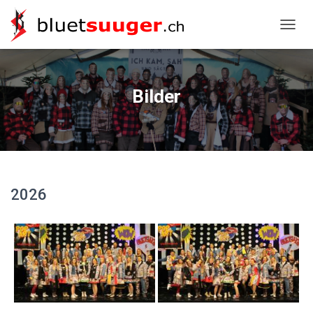
NAVIG
Bilder
2026