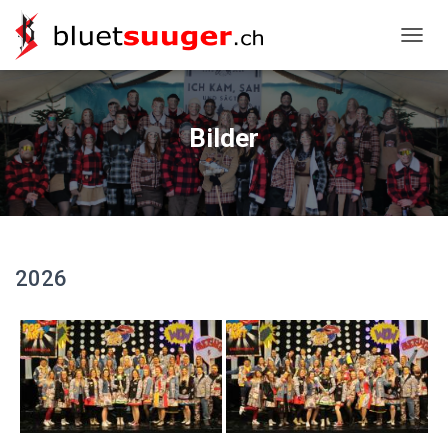
NAVIG
Bilder
2026