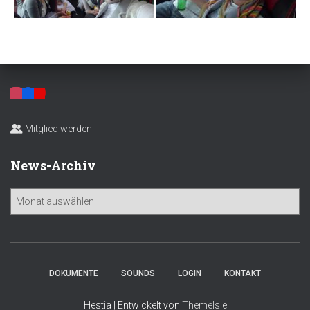
Mitglied werden
News-Archiv
N
e
w
s
-
A
DOKUMENTE
SOUNDS
LOGIN
KONTAKT
r
c
Hestia | Entwickelt von
ThemeIsle