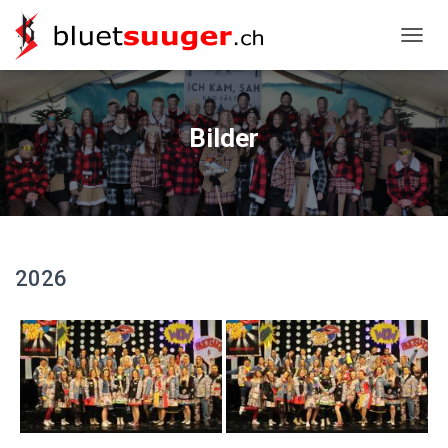
NAVIG
Bilder
2026