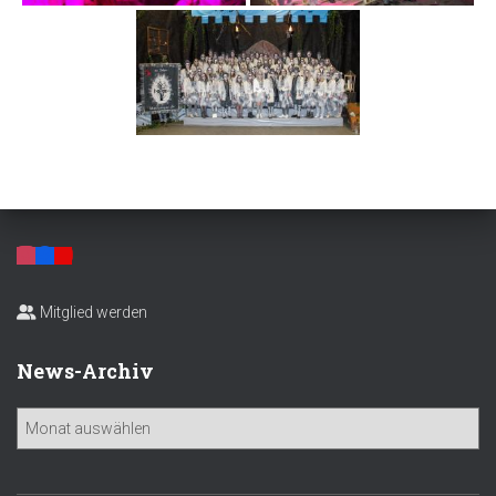
Mitglied werden
News-Archiv
N
e
w
s