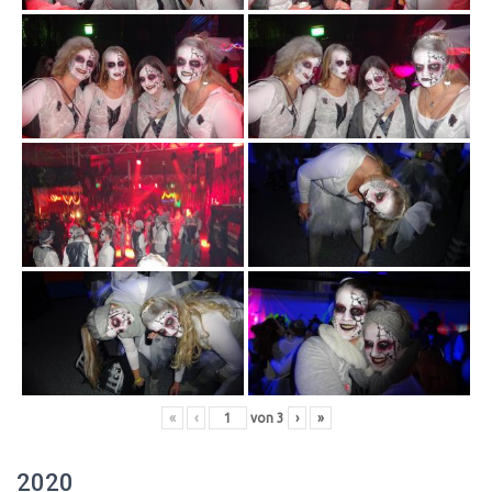
«
‹
von
3
›
»
2020