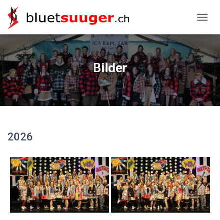
NAVIG
Bilder
2026