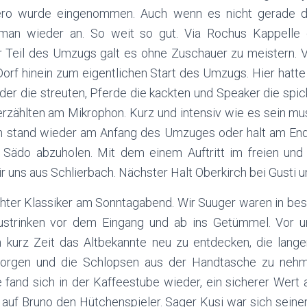
éro wurde eingenommen. Auch wenn es nicht gerade d
man wieder an. So weit so gut. Via Rochus Kappelle
er Teil des Umzugs galt es ohne Zuschauer zu meistern
orf hinein zum eigentlichen Start des Umzugs. Hier hatt
der die streuten, Pferde die kackten und Speaker die spi
 erzählten am Mikrophon. Kurz und intensiv wie es sein mu
n stand wieder am Anfang des Umzuges oder halt am En
 Sädo abzuholen. Mit dem einem Auftritt im freien und
 uns aus Schlierbach. Nächster Halt Oberkirch bei Gusti u
chter Klassiker am Sonntagabend. Wir Suuger waren in be
austrinken vor dem Eingang und ab ins Getümmel. Vor u
 kurz Zeit das Altbekannte neu zu entdecken, die lange
orgen und die Schlopsen aus der Handtasche zu nehm
 fand sich in der Kaffeestube wieder, ein sicherer Wert 
 auf Bruno den Hütchenspieler. Sager Kusi war sich seine