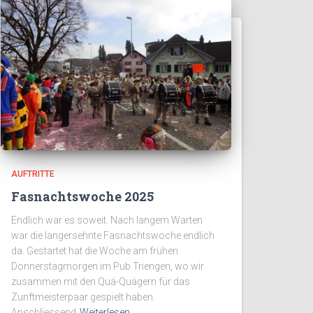
AUFTRITTE
Fasnachtswoche 2025
Endlich war es soweit. Nach langem Warten
war die langersehnte Fasnachtswoche endlich
da. Gestartet hat die Woche am frühen
Donnerstagmorgen im Pub Triengen, wo wir
zusammen mit den Quä-Quägern für das
Zunftmeisterpaar gespielt haben.
Anschliessend
Weiterlesen