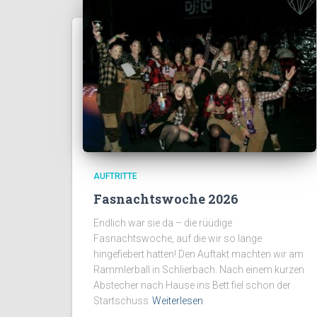
AUFTRITTE
Fasnachtswoche 2026
Endlich war sie da – die rüüdige
Fasnachtswoche, auf die wir so lange
hingefiebert hatten! Den Auftakt machten wir am
Rammlerball in Schlierbach. Nach einem kurzen
Abstecher nach Hause ins Bett fiel schon der
Startschuss
Weiterlesen