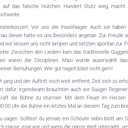
 auf das falsche Hütchen. Hundert Stutz weg, macht 
ichweite.
terkonzert. Vor uns die Inselifääger. Auch sie haben 
nau dieser hatte es uns besonders angetan. Zur Freude al
nd wir liessen uns nicht lumpen und setzten spontan zur 
eihe. Zwischen den Liedern kam das traditionelle Guggen
sen waren die Disziplinen. Mäsi wurde auserwählt da
seiner Bemühungen: Wer gut nagelt bläst nicht gern!
jung und der Auftritt noch weit entfernt, Zeit sich zu erh
rt dafür. Irgendwann brauchten auch wir Suuger Regener
 Kraft die Bühne zu stürmen. Mit dem Feuer im Herzen
0.00 Uhr die Bühne ein letztes Mal an diesem Tag zum br
zu sagen: Solltest du jemals ein Schöute sebni blott am 
h Hause, egal wie und wenn die ganze Welt untergeht, u