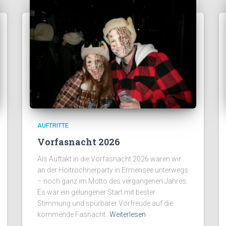
AUFTRITTE
Vorfasnacht 2026
Als Auftakt in die Vorfasnacht 2026 waren wir
an der Höitröchnerparty in Ermensee unterwegs
– noch ganz im Motto des vergangenen Jahres.
Es war ein gelungener Start mit bester
Stimmung und spürbarer Vorfreude auf die
kommende Fasnacht.
Weiterlesen