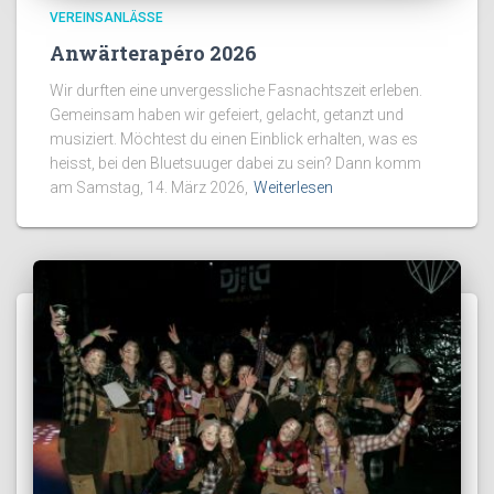
VEREINSANLÄSSE
Anwärterapéro 2026
Wir durften eine unvergessliche Fasnachtszeit erleben.
Gemeinsam haben wir gefeiert, gelacht, getanzt und
musiziert. Möchtest du einen Einblick erhalten, was es
heisst, bei den Bluetsuuger dabei zu sein? Dann komm
am Samstag, 14. März 2026,
Weiterlesen