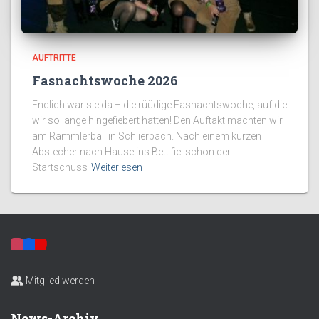
AUFTRITTE
Fasnachtswoche 2026
Endlich war sie da – die rüüdige Fasnachtswoche, auf die
wir so lange hingefiebert hatten! Den Auftakt machten wir
am Rammlerball in Schlierbach. Nach einem kurzen
Abstecher nach Hause ins Bett fiel schon der
Startschuss
Weiterlesen
Mitglied werden
News-Archiv