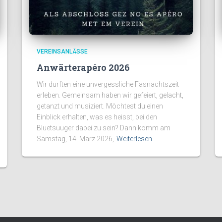
VEREINSANLÄSSE
Anwärterapéro 2026
Wir durften eine unvergessliche Fasnachtszeit
erleben. Gemeinsam haben wir gefeiert, gelacht,
getanzt und musiziert. Möchtest du einen
Einblick erhalten, was es heisst, bei den
Bluetsuuger dabei zu sein? Dann komm am
Samstag, 14. März 2026,
Weiterlesen