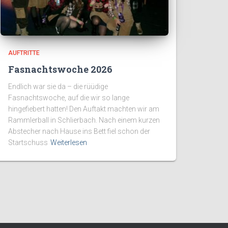
AUFTRITTE
Fasnachtswoche 2026
Endlich war sie da – die rüüdige
Fasnachtswoche, auf die wir so lange
hingefiebert hatten! Den Auftakt machten wir am
Rammlerball in Schlierbach. Nach einem kurzen
Abstecher nach Hause ins Bett fiel schon der
Startschuss
Weiterlesen