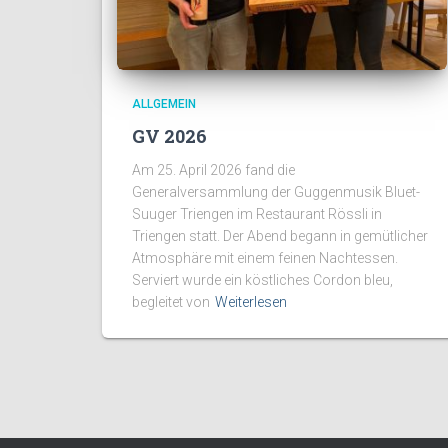
ALLGEMEIN
GV 2026
Am 25. April 2026 fand die
Generalversammlung der Guggenmusik Bluet-
Suuger Triengen im Restaurant Rössli in
Triengen statt. Der Abend begann in gemütlicher
Atmosphäre mit einem feinen Nachtessen.
Serviert wurde ein köstliches Cordon bleu,
begleitet von
Weiterlesen