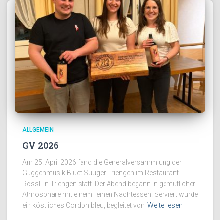
ALLGEMEIN
GV 2026
Am 25. April 2026 fand die Generalversammlung der
Guggenmusik Bluet-Suuger Triengen im Restaurant
Rössli in Triengen statt. Der Abend begann in gemütlicher
Atmosphäre mit einem feinen Nachtessen. Serviert wurde
ein köstliches Cordon bleu, begleitet von
Weiterlesen