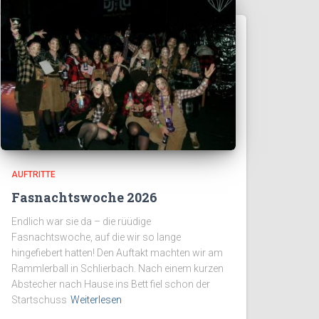
AUFTRITTE
Fasnachtswoche 2026
Endlich war sie da – die rüüdige
Fasnachtswoche, auf die wir so lange
hingefiebert hatten! Den Auftakt machten wir am
Rammlerball in Schlierbach. Nach einem kurzen
Abstecher nach Hause ins Bett fiel schon der
Startschuss
Weiterlesen