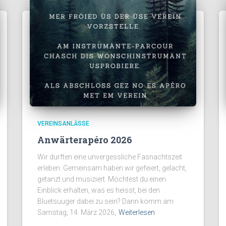
VEREINSANLÄSSE
Anwärterapéro 2026
Wir durften eine unvergessliche Fasnachtszeit
erleben. Gemeinsam haben wir gefeiert, gelacht,
getanzt und musiziert. Möchtest du einen
Einblick erhalten, was es heisst, bei den
Bluetsuuger dabei zu sein? Dann komm am
Samstag, 14. März 2026,
Weiterlesen