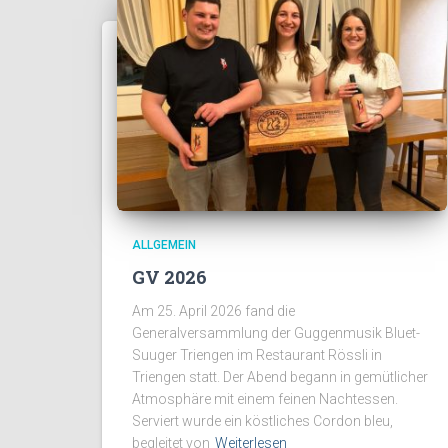
ALLGEMEIN
GV 2026
Am 25. April 2026 fand die
Generalversammlung der Guggenmusik Bluet-
Suuger Triengen im Restaurant Rössli in
Triengen statt. Der Abend begann in gemütlicher
Atmosphäre mit einem feinen Nachtessen.
Serviert wurde ein köstliches Cordon bleu,
begleitet von
Weiterlesen