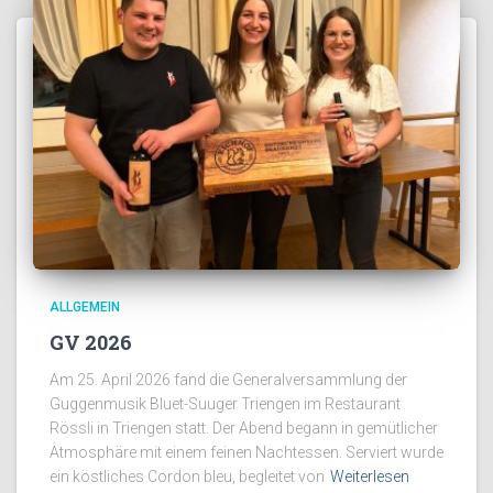
ALLGEMEIN
GV 2026
Am 25. April 2026 fand die Generalversammlung der
Guggenmusik Bluet-Suuger Triengen im Restaurant
Rössli in Triengen statt. Der Abend begann in gemütlicher
Atmosphäre mit einem feinen Nachtessen. Serviert wurde
ein köstliches Cordon bleu, begleitet von
Weiterlesen