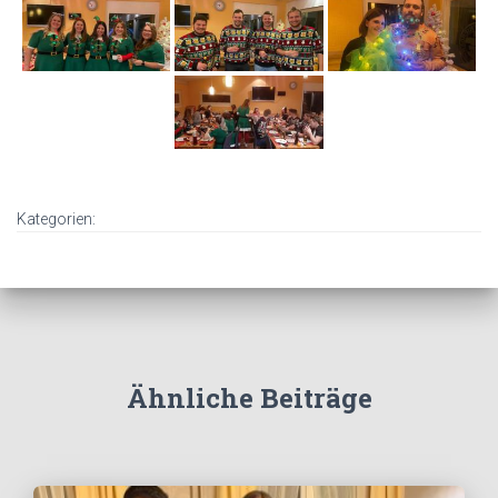
Kategorien:
Ähnliche Beiträge